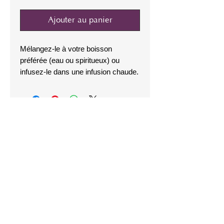
Ajouter au panier
Mélangez-le à votre boisson
préférée (eau ou spiritueux) ou
infusez-le dans une infusion chaude.
JOIGNEZ-VOUS À NOTRE LISTE
D'ENVOI
Abonnez-vous maintenant
CONTACTEZ NOUS
Visitez la ferme