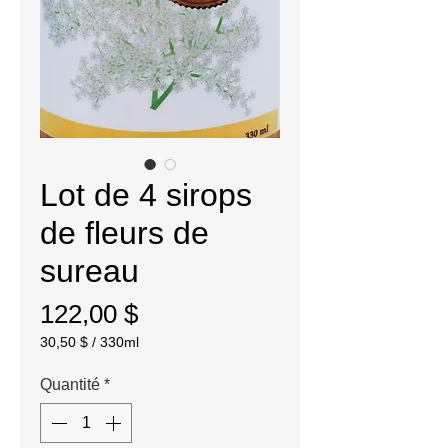
Lot de 4 sirops
de fleurs de
sureau
Prix
122,00 $
30,50 $
/
330ml
30,50 $
pour
Quantité
*
330
Millilitres